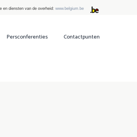
ie en diensten van de overheid:
www.belgium.be
Persconferenties
Contactpunten
ok
tter