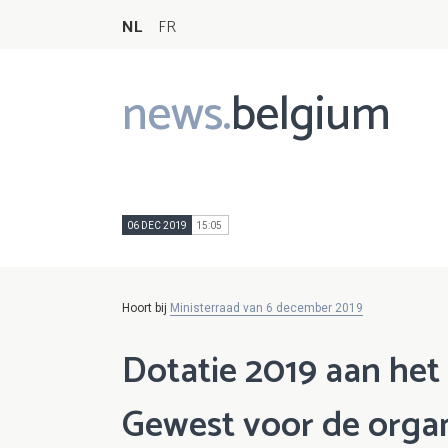
NL
FR
news.
belgium
Main
navigation
06 DEC 2019
15:05
Hoort bij
Ministerraad van 6 december 2019
Dotatie 2019 aan het
Gewest voor de organ