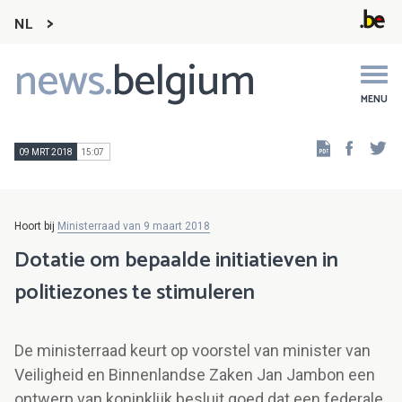
NL
news.
belgium
Main
navigation
MENU
Faceb
Tw
09 MRT 2018
15:07
Hoort bij
Ministerraad van 9 maart 2018
Dotatie om bepaalde initiatieven in
politiezones te stimuleren
De ministerraad keurt op voorstel van minister van
Veiligheid en Binnenlandse Zaken Jan Jambon een
ontwerp van koninklijk besluit goed dat een federale