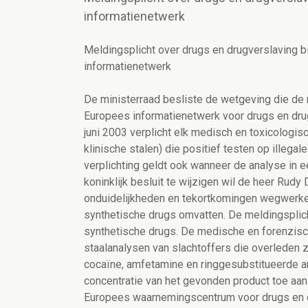
informatienetwerk
Meldingsplicht over drugs en drugverslaving bi
informatienetwerk
De ministerraad besliste de wetgeving die de 
Europees informatienetwerk voor drugs en drugv
juni 2003 verplicht elk medisch en toxicologis
klinische stalen) die positief testen op illega
verplichting geldt ook wanneer de analyse in 
koninklijk besluit te wijzigen wil de heer Rud
onduidelijkheden en tekortkomingen wegwerken
synthetische drugs omvatten. De meldingsplich
synthetische drugs. De medische en forenzisch
staalanalysen van slachtoffers die overleden z
cocaïne, amfetamine en ringgesubstitueerde a
concentratie van het gevonden product toe aan
Europees waarnemingscentrum voor drugs en dru