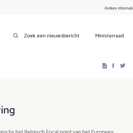
Andere informat
Zoek een nieuwsbericht
Ministerraad
Facebo
Twi
ving
ing bij het Belgisch Focal point van het Europees