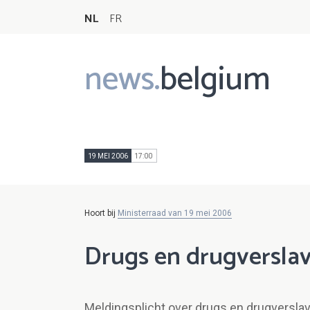
NL
FR
news.
belgium
Main
navigation
19 MEI 2006
17:00
Hoort bij
Ministerraad van 19 mei 2006
Drugs en drugversla
Meldingsplicht over drugs en drugverslav