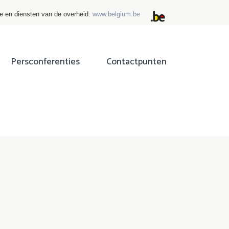
ie en diensten van de overheid:
www.belgium.be
Persconferenties
Contactpunten
ok
tter