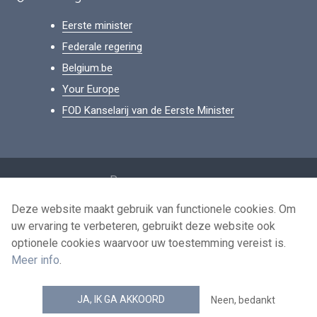
Eerste minister
Federale regering
Belgium.be
Your Europe
FOD Kanselarij van de Eerste Minister
Footer
Persoonsgegevens
Voorwaarden voor het hergebruik
Deze website maakt gebruik van functionele cookies. Om
uw ervaring te verbeteren, gebruikt deze website ook
Contacteer ons
optionele cookies waarvoor uw toestemming vereist is.
Toegankelijkheid
Meer info
.
news.belgium RSS feed
JA, IK GA AKKOORD
Neen, bedankt