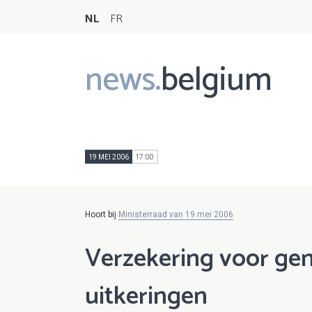
NL
FR
news.
belgium
Main
navigation
19 MEI 2006
17:00
Hoort bij
Ministerraad van 19 mei 2006
Verzekering voor ge
uitkeringen