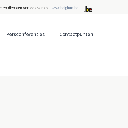
ie en diensten van de overheid:
www.belgium.be
Persconferenties
Contactpunten
ok
tter