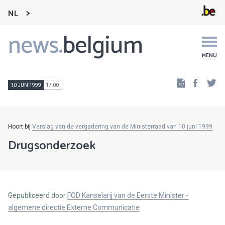
NL
news.
belgium
Main
navigation
MENU
Faceb
Tw
10 JUN 1999
17:00
Hoort bij
Verslag van de vergadering van de Ministerraad van 10 juni 1999
Drugsonderzoek
Gepubliceerd door
FOD Kanselarij van de Eerste Minister -
algemene directie Externe Communicatie