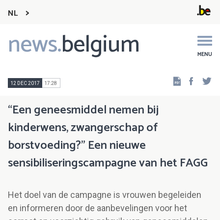
NL
news.
belgium
Main
navigation
MENU
Faceb
Tw
12 DEC 2017
17:28
“Een geneesmiddel nemen bij
kinderwens, zwangerschap of
borstvoeding?" Een nieuwe
sensibiliseringscampagne van het FAGG
Het doel van de campagne is vrouwen begeleiden
en informeren door de aanbevelingen voor het