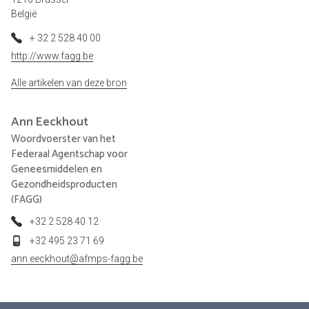
België
+ 32 2 528 40 00
http://www.fagg.be
Alle artikelen van deze bron
Ann
Eeckhout
Woordvoerster van het
Federaal Agentschap voor
Geneesmiddelen en
Gezondheidsproducten
(FAGG)
+32 2 528 40 12
+32 495 23 71 69
ann.eeckhout@afmps-fagg.be