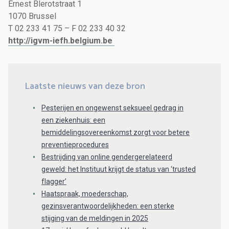
Ernest Blerotstraat 1
1070 Brussel
T 02 233 41 75 – F 02 233 40 32
http://igvm-iefh.belgium.be
Laatste nieuws van deze bron
Pesterijen en ongewenst seksueel gedrag in
een ziekenhuis: een
bemiddelingsovereenkomst zorgt voor betere
preventieprocedures
Bestrijding van online gendergerelateerd
geweld: het Instituut krijgt de status van ‘trusted
flagger’
Haatspraak, moederschap,
gezinsverantwoordelijkheden: een sterke
stijging van de meldingen in 2025