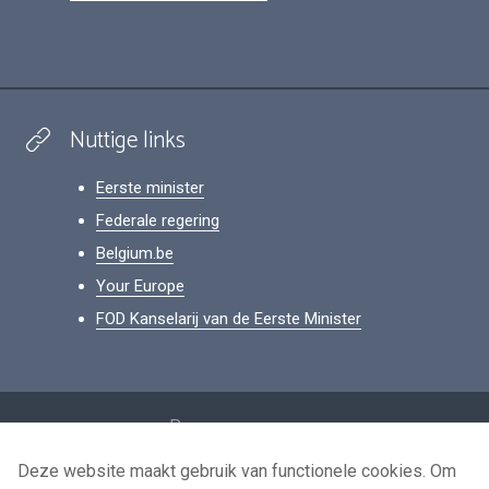
Nuttige links
Eerste minister
Federale regering
Belgium.be
Your Europe
FOD Kanselarij van de Eerste Minister
Footer
Persoonsgegevens
Voorwaarden voor het hergebruik
Deze website maakt gebruik van functionele cookies. Om