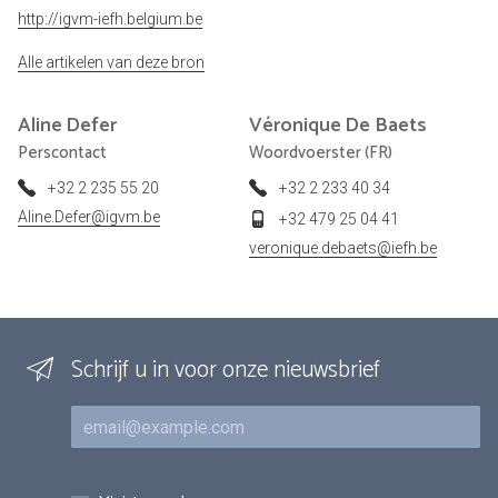
http://igvm-iefh.belgium.be
Alle artikelen van deze bron
Aline
Defer
Véronique
De Baets
Perscontact
Woordvoerster (FR)
+32 2 235 55 20
+32 2 233 40 34
Aline.Defer@igvm.be
+32 479 25 04 41
veronique.debaets@iefh.be
Schrijf u in voor onze nieuwsbrief
E-mail
Inschrijvingen