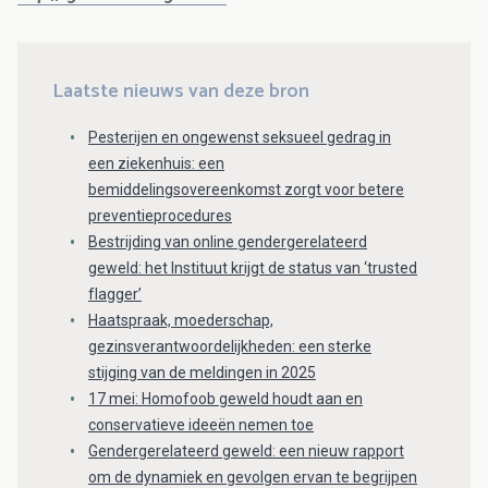
Laatste nieuws van deze bron
Pesterijen en ongewenst seksueel gedrag in
een ziekenhuis: een
bemiddelingsovereenkomst zorgt voor betere
preventieprocedures
Bestrijding van online gendergerelateerd
geweld: het Instituut krijgt de status van ‘trusted
flagger’
Haatspraak, moederschap,
gezinsverantwoordelijkheden: een sterke
stijging van de meldingen in 2025
17 mei: Homofoob geweld houdt aan en
conservatieve ideeën nemen toe
Gendergerelateerd geweld: een nieuw rapport
om de dynamiek en gevolgen ervan te begrijpen