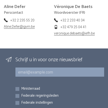
Aline
Defer
Véronique
De Baets
Perscontact
Woordvoerster (FR)
+32 2 235 55 20
+32 2 233 40 34
Aline.Defer@igvm.be
+32 479 25 04 41
veronique.debaets@iefh.be
Schrijf u in voor onze nieuwsbrief
E-mail
Inschrijvingen
Ministerraad
Federale regeringsleden
Federale instellingen