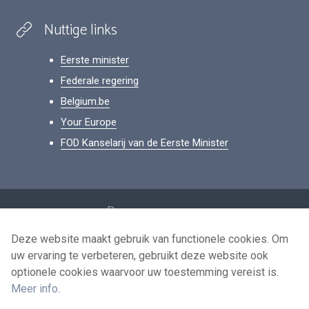
Nuttige links
Eerste minister
Federale regering
Belgium.be
Your Europe
FOD Kanselarij van de Eerste Minister
Footer
Persoonsgegevens
Voorwaarden voor het hergebruik
Deze website maakt gebruik van functionele cookies. Om
uw ervaring te verbeteren, gebruikt deze website ook
Contacteer ons
optionele cookies waarvoor uw toestemming vereist is.
Toegankelijkheid
Meer info
.