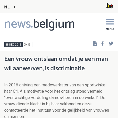
NL
news.
belgium
Main
navigation
MENU
Faceb
Tw
18 DEC 2018
09:39
Een vrouw ontslaan omdat je een man
wil aanwerven, is discriminatie
In 2016 ontving een medewerkster van een sportwinkel
haar C4. Als motivatie voor het ontslag stond vermeld
“evenwichtige verdeling dames-heren in de winkel”. De
vrouw diende klacht in bij haar vakbond en deze
contacteerde het Instituut voor de gelijkheid van vrouwen
en mannen.