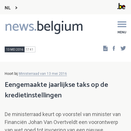
NL
news.
belgium
Main
navigation
MENU
Faceb
Tw
13 MEI 2016
17:41
Hoort bij
Ministerraad van 13 mei 2016
Eengemaakte jaarlijkse taks op de
kredietinstellingen
De ministerraad keurt op voorstel van minister van
Financiën Johan Van Overtveldt een voorontwerp
van wet goed tot invoering van een nieuwe