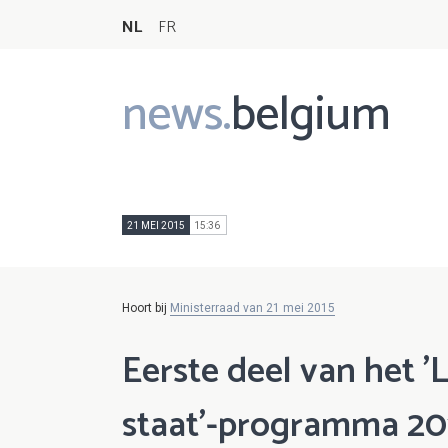
NL
FR
news.
belgium
Main
navigation
21 MEI 2015
15:36
Hoort bij
Ministerraad van 21 mei 2015
Eerste deel van het '
staat'-programma 20