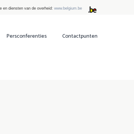
ie en diensten van de overheid:
www.belgium.be
Persconferenties
Contactpunten
ok
tter