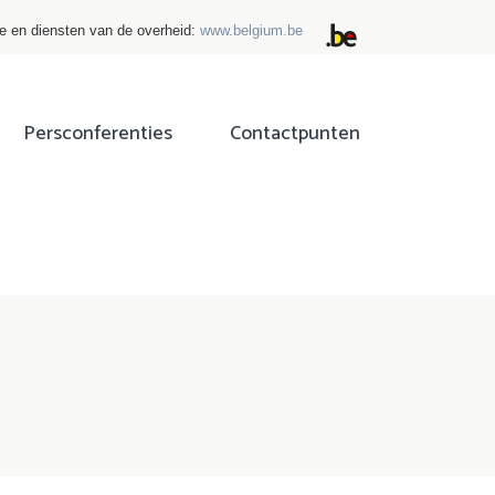
ie en diensten van de overheid:
www.belgium.be
Persconferenties
Contactpunten
ok
tter