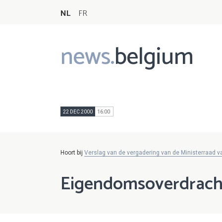
NL
FR
news.
belgium
Main
navigation
22 DEC 2000
16:00
Hoort bij
Verslag van de vergadering van de Ministerraad 
Eigendomsoverdrach