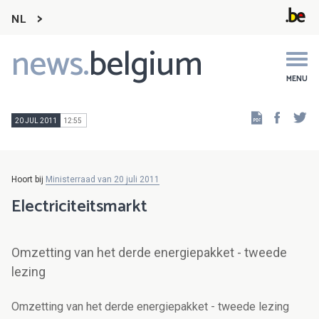
NL
news.
belgium
Main
navigation
MENU
Faceb
Tw
20 JUL 2011
12:55
Hoort bij
Ministerraad van 20 juli 2011
Electriciteitsmarkt
Omzetting van het derde energiepakket - tweede
lezing
Omzetting van het derde energiepakket - tweede lezing