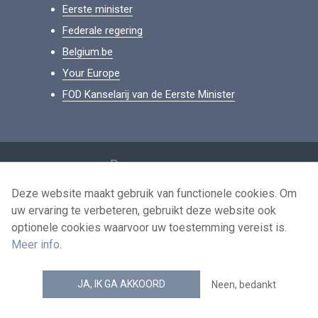
Eerste minister
Federale regering
Belgium.be
Your Europe
FOD Kanselarij van de Eerste Minister
Footer
Persoonsgegevens
Voorwaarden voor het hergebruik
Deze website maakt gebruik van functionele cookies. Om
uw ervaring te verbeteren, gebruikt deze website ook
Contacteer ons
optionele cookies waarvoor uw toestemming vereist is.
Toegankelijkheid
Meer info
.
news.belgium RSS feed
JA, IK GA AKKOORD
Neen, bedankt
© 2026 - news.belgium.be