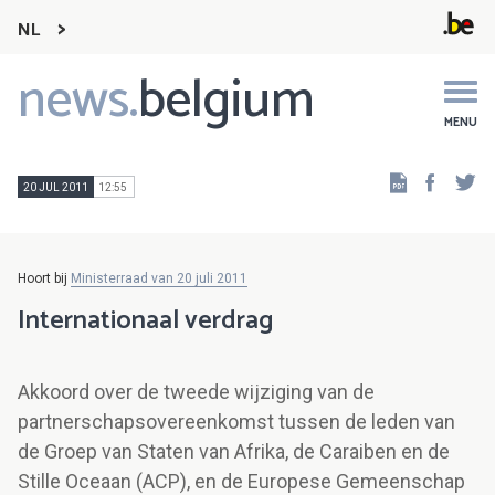
NL
news.
belgium
Main
navigation
MENU
Faceb
Tw
20 JUL 2011
12:55
Hoort bij
Ministerraad van 20 juli 2011
Internationaal verdrag
Akkoord over de tweede wijziging van de
partnerschapsovereenkomst tussen de leden van
de Groep van Staten van Afrika, de Caraiben en de
Stille Oceaan (ACP), en de Europese Gemeenschap