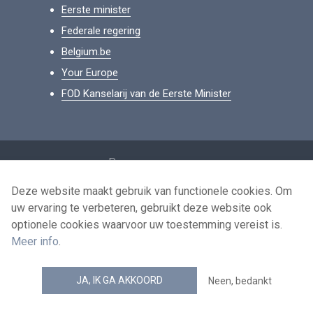
Eerste minister
Federale regering
Belgium.be
Your Europe
FOD Kanselarij van de Eerste Minister
Footer
Persoonsgegevens
Voorwaarden voor het hergebruik
Deze website maakt gebruik van functionele cookies. Om
uw ervaring te verbeteren, gebruikt deze website ook
Contacteer ons
optionele cookies waarvoor uw toestemming vereist is.
Toegankelijkheid
Meer info
.
news.belgium RSS feed
JA, IK GA AKKOORD
Neen, bedankt
© 2026 - news.belgium.be