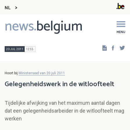
NL
news.
belgium
Main
navigation
MENU
Faceb
Tw
20 JUL 2011
12:55
Hoort bij
Ministerraad van 20 juli 2011
Gelegenheidswerk in de witloofteelt
Tijdelijke afwijking van het maximum aantal dagen
dat een gelegenheidsarbeider in de witloofteelt mag
werken