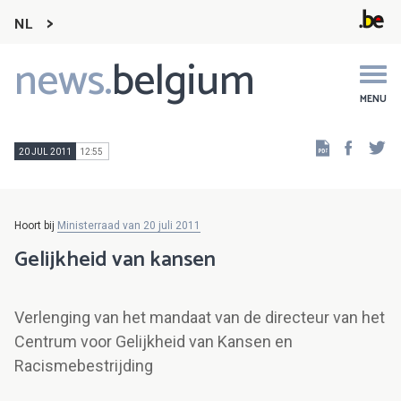
NL
news.
belgium
Main
navigation
MENU
Faceb
Tw
20 JUL 2011
12:55
Hoort bij
Ministerraad van 20 juli 2011
Gelijkheid van kansen
Verlenging van het mandaat van de directeur van het
Centrum voor Gelijkheid van Kansen en
Racismebestrijding