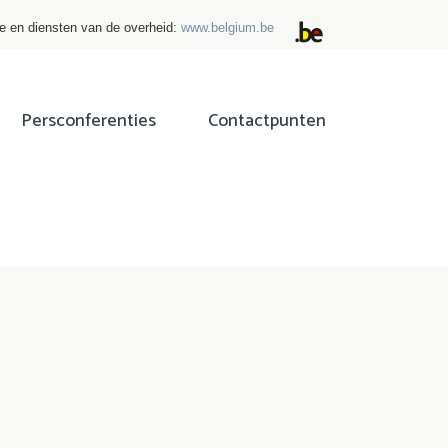
ie en diensten van de overheid:
www.belgium.be
Persconferenties
Contactpunten
ok
tter