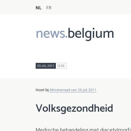
NL
FR
news.
belgium
Main
navigation
20 JUL 2011
12:55
Hoort bij
Ministerraad van 20 juli 2011
Volksgezondheid
Medische behandeling met diacetylmorf