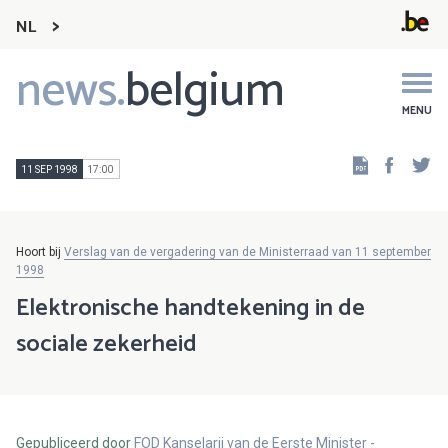
NL
news.
belgium
Main
navigation
MENU
Faceb
Tw
11 SEP 1998
17:00
Hoort bij
Verslag van de vergadering van de Ministerraad van 11 september
1998
Elektronische handtekening in de
sociale zekerheid
Gepubliceerd door
FOD Kanselarij van de Eerste Minister -