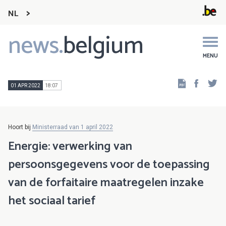
NL
news.
belgium
Main
navigation
MENU
Faceb
Tw
01 APR 2022
18:07
Hoort bij
Ministerraad van 1 april 2022
Energie: verwerking van
persoonsgegevens voor de toepassing
van de forfaitaire maatregelen inzake
het sociaal tarief