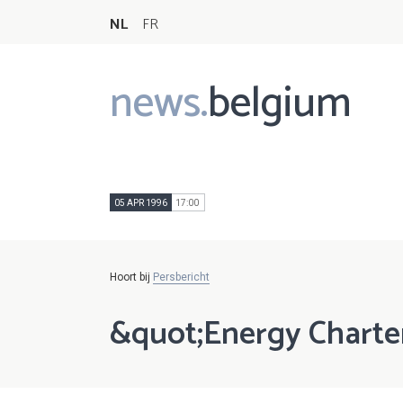
NL
FR
news.
belgium
Main
navigation
05 APR 1996
17:00
Hoort bij
Persbericht
&quot;Energy Charte