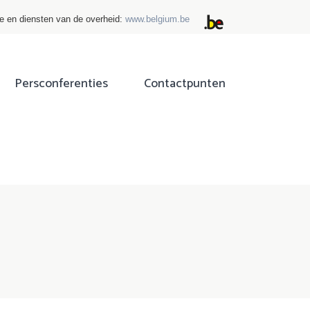
ie en diensten van de overheid:
www.belgium.be
Persconferenties
Contactpunten
ok
tter