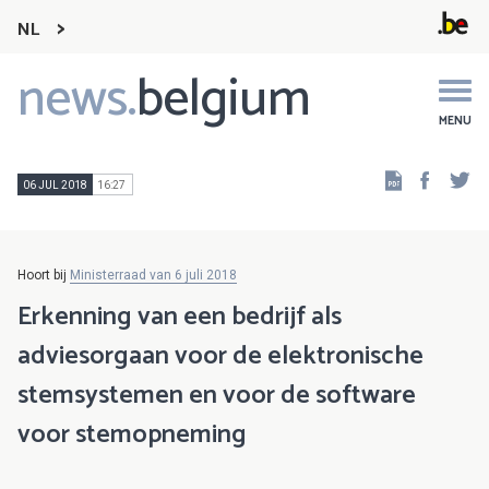
NL
news.
belgium
Main
navigation
MENU
Faceb
Tw
06 JUL 2018
16:27
Hoort bij
Ministerraad van 6 juli 2018
Erkenning van een bedrijf als
adviesorgaan voor de elektronische
stemsystemen en voor de software
voor stemopneming