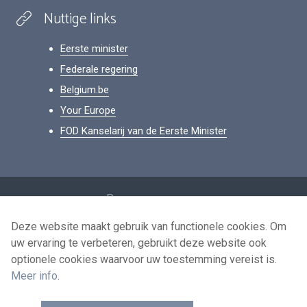
Nuttige links
Eerste minister
Federale regering
Belgium.be
Your Europe
FOD Kanselarij van de Eerste Minister
Footer
Persoonsgegevens
Voorwaarden voor het hergebruik
Deze website maakt gebruik van functionele cookies. Om
uw ervaring te verbeteren, gebruikt deze website ook
Contacteer ons
optionele cookies waarvoor uw toestemming vereist is.
Toegankelijkheid
Meer info
.