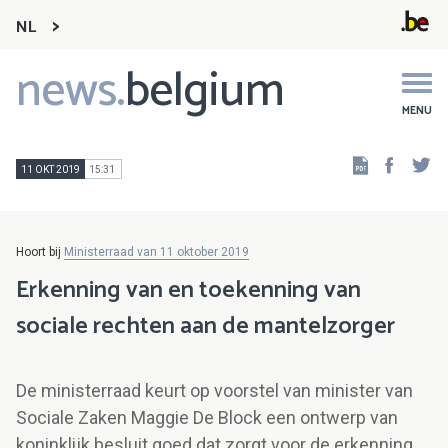
NL
news.
belgium
Main
navigation
MENU
Faceb
Tw
11 OKT 2019
15:31
Hoort bij
Ministerraad van 11 oktober 2019
Erkenning van en toekenning van
sociale rechten aan de mantelzorger
De ministerraad keurt op voorstel van minister van
Sociale Zaken Maggie De Block een ontwerp van
koninklijk besluit goed dat zorgt voor de erkenning