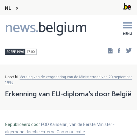
NL
news.
belgium
Main
navigation
MENU
Faceb
Tw
20 SEP 1996
17:00
Hoort bij
Verslag van de vergadering van de Ministerraad van 20 september
1996
Erkenning van EU-diploma's door België
Gepubliceerd door
FOD Kanselarij van de Eerste Minister -
algemene directie Externe Communicatie