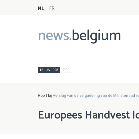
NL
FR
news.
belgium
Main
navigation
12 JUN 1998
17:00
Hoort bij
Verslag van de vergadering van de Ministerraad v
Europees Handvest l