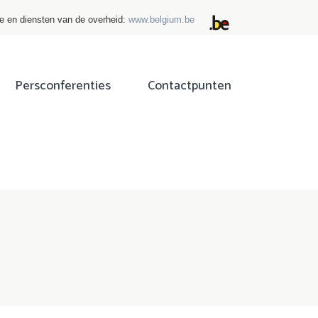
ie en diensten van de overheid:
www.belgium.be
Persconferenties
Contactpunten
ok
tter