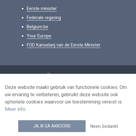
Eerste minister
Federale regering
Belgium.be
Your Europe
FOD Kanselarij van de Eerste Minister
Footer
Persoonsgegevens
Voorwaarden voor het hergebruik
Deze website maakt gebruik van functionele cookies. Om
uw ervaring te verbeteren, gebruikt deze website ook
Contacteer ons
optionele cookies waarvoor uw toestemming vereist is.
Toegankelijkheid
Meer info
.
news.belgium RSS feed
JA, IK GA AKKOORD
Neen, bedankt
© 2026 - news.belgium.be