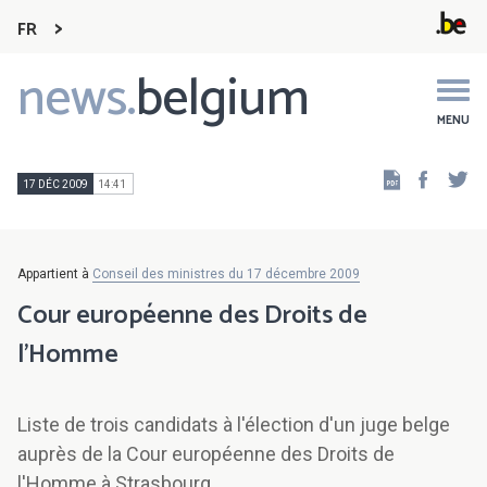
FR
news.
belgium
Main
navigation
MENU
Faceb
Tw
17 DÉC 2009
14:41
Appartient à
Conseil des ministres du 17 décembre 2009
Cour européenne des Droits de
l'Homme
Liste de trois candidats à l'élection d'un juge belge
auprès de la Cour européenne des Droits de
l'Homme à Strasbourg