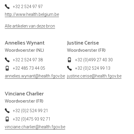
+32 2 524 97 97
http://www.health.belgium.be
Alle artikelen van deze bron
Annelies
Wynant
Justine
Cerise
Woordvoerster (NL)
Woordvoerster (FR)
+32 2 524 97 38
+32 (0)499 27 40 30
+32 485 73 44 05
+32 (0)2 524 99 13
annelies.wynant@health.fgov.be
justine.cerise@health.fgov.be
Vinciane
Charlier
Woordvoerster (FR)
+32 (0)2 524 99 21
+32 (0)475 93 92 71
vinciane.charlier@health.fgov.be