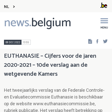
NL
news.
belgium
Main
navigation
MENU
Faceb
Tw
08 DEC 2022
13:55
EUTHANASIE – Cijfers voor de jaren
2020-2021 – 10de verslag aan de
wetgevende Kamers
Het tweejaarlijks verslag van de Federale Controle-
en Evaluatiecommissie Euthanasie is beschikbaar
op de website www.euthanasiecommissie.be,
rubriek publicatie. Het verslag heeft betrekking op