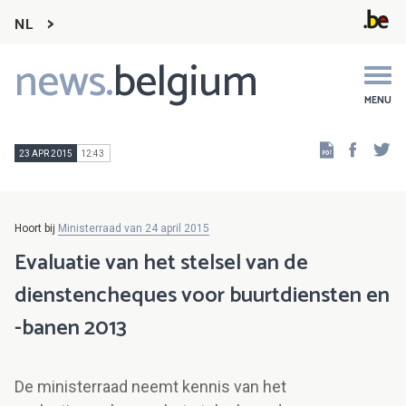
NL
news.
belgium
Main
navigation
MENU
Faceb
Tw
23 APR 2015
12:43
Hoort bij
Ministerraad van 24 april 2015
Evaluatie van het stelsel van de
dienstencheques voor buurtdiensten en
-banen 2013
De ministerraad neemt kennis van het