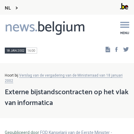
NL
news.
belgium
Main
navigation
MENU
Faceb
Tw
18 JAN 2002
16:00
Hoort bij
Verslag van de vergadering van de Ministerraad van 18 januari
2002
Externe bijstandscontracten op het vlak
van informatica
Gepubliceerd door
FOD Kanselarij van de Eerste Minister -