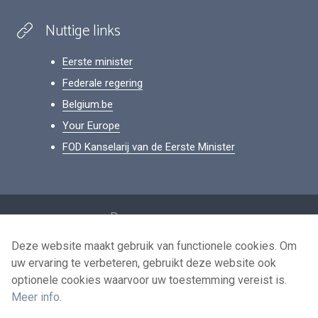
Nuttige links
Eerste minister
Federale regering
Belgium.be
Your Europe
FOD Kanselarij van de Eerste Minister
Footer
Persoonsgegevens
Voorwaarden voor het hergebruik
Deze website maakt gebruik van functionele cookies. Om
uw ervaring te verbeteren, gebruikt deze website ook
Contacteer ons
optionele cookies waarvoor uw toestemming vereist is.
Toegankelijkheid
Meer info
.