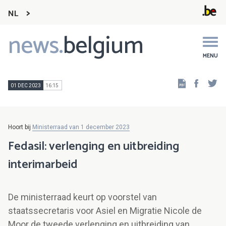
NL
news.
belgium
Main
navigation
MENU
Faceb
Tw
01 DEC 2023
16:15
Hoort bij
Ministerraad van 1 december 2023
Fedasil: verlenging en uitbreiding
interimarbeid
De ministerraad keurt op voorstel van
staatssecretaris voor Asiel en Migratie Nicole de
Moor de tweede verlenging en uitbreiding van