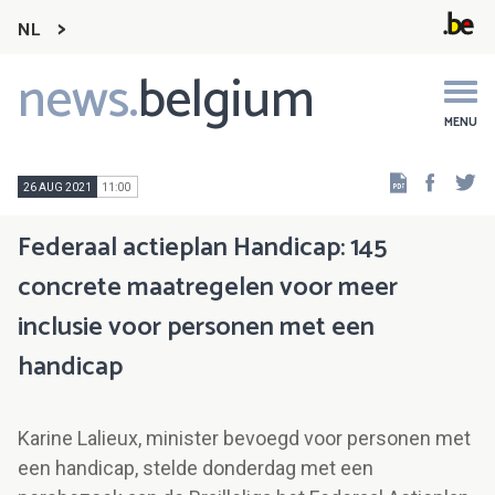
NL
news.
belgium
Main
navigation
MENU
Faceb
Tw
26 AUG 2021
11:00
Federaal actieplan Handicap: 145
concrete maatregelen voor meer
inclusie voor personen met een
handicap
Karine Lalieux, minister bevoegd voor personen met
een handicap, stelde donderdag met een