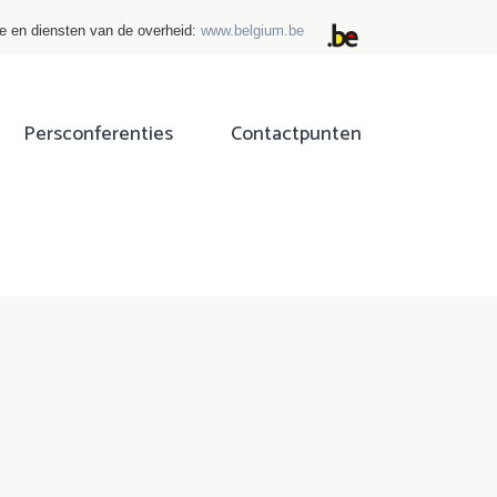
ie en diensten van de overheid:
www.belgium.be
Persconferenties
Contactpunten
ok
tter