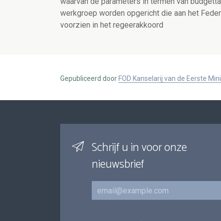
waarvan de parameters in termen van budgetta
werkgroep worden opgericht die aan het Feder
voorzien in het regeerakkoord
Gepubliceerd door
FOD Kanselarij van de Eerste Min
Schrijf u in voor onze
nieuwsbrief
E-mail
Inschrijvingen