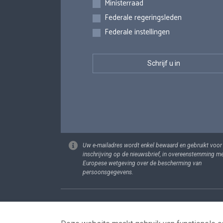
Ministerraad
Federale regeringsleden
Federale instellingen
Uw e-mailadres wordt enkel bewaard en gebruikt voor
inschrijving op de nieuwsbrief, in overeenstemming m
Europese wetgeving over de bescherming van
persoonsgegevens.
Footer
Persoonsgege