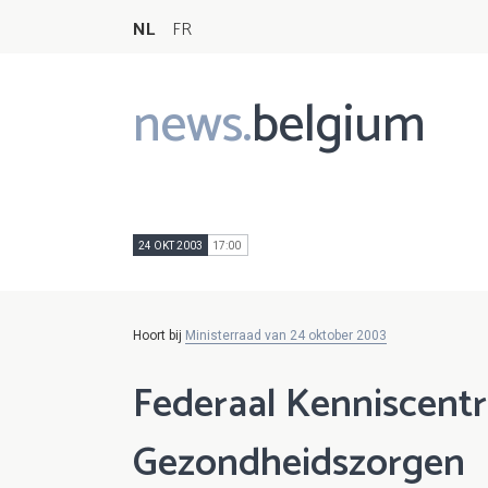
NL
FR
news.
belgium
Main
navigation
24 OKT 2003
17:00
Hoort bij
Ministerraad van 24 oktober 2003
Federaal Kenniscent
Gezondheidszorgen