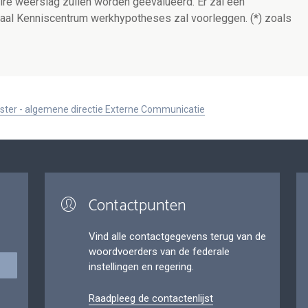
ire weerslag zullen worden geëvalueerd. Er zal een
aal Kenniscentrum werkhypotheses zal voorleggen. (*) zoals
ister - algemene directie Externe Communicatie
Contactpunten
Vind alle contactgegevens terug van de
woordvoerders van de federale
instellingen en regering.
Raadpleeg de contactenlijst