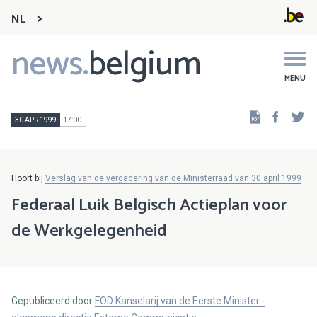
NL
news.
belgium
Main
navigation
MENU
Faceb
Tw
30 APR 1999
17:00
Hoort bij
Verslag van de vergadering van de Ministerraad van 30 april 1999
Federaal Luik Belgisch Actieplan voor
de Werkgelegenheid
Gepubliceerd door
FOD Kanselarij van de Eerste Minister -