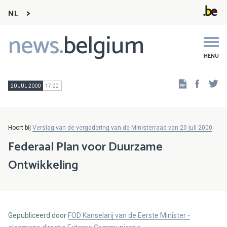
NL
news.
belgium
Main
navigation
MENU
Faceb
Tw
20 JUL 2000
17:00
Hoort bij
Verslag van de vergadering van de Ministerraad van 20 juli 2000
Federaal Plan voor Duurzame
Ontwikkeling
Gepubliceerd door
FOD Kanselarij van de Eerste Minister -