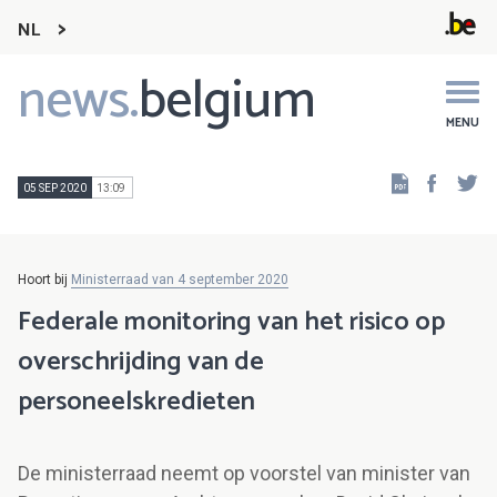
NL
news.
belgium
Main
navigation
MENU
Faceb
Tw
05 SEP 2020
13:09
Hoort bij
Ministerraad van 4 september 2020
Federale monitoring van het risico op
overschrijding van de
personeelskredieten
De ministerraad neemt op voorstel van minister van