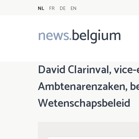
NL
FR
DE
EN
news.
belgium
Main
navigation
David Clarinval, vice
Ambtenarenzaken, bel
Wetenschapsbeleid