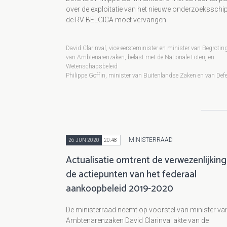
over de exploitatie van het nieuwe onderzoeksschip
de RV BELGICA moet vervangen.
David Clarinval, vice-eersteminister en minister van Begrotin
van Ambtenarenzaken, belast met de Nationale Loterij en
Wetenschapsbeleid
Philippe Goffin, minister van Buitenlandse Zaken en van Def
MINISTERRAAD
26 JUN 2020
20:48
Actualisatie omtrent de verwezenlijking
de actiepunten van het federaal
aankoopbeleid 2019-2020
De ministerraad neemt op voorstel van minister va
Ambtenarenzaken David Clarinval akte van de