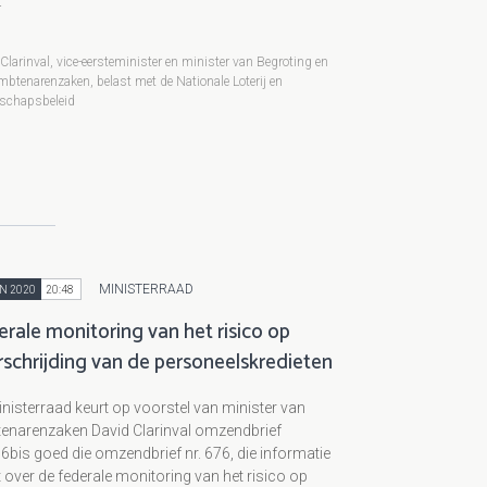
.
Clarinval, vice-eersteminister en minister van Begroting en
btenarenzaken, belast met de Nationale Loterij en
schapsbeleid
MINISTERRAAD
N 2020
20:48
rale monitoring van het risico op
rschrijding van de personeelskredieten
nisterraad keurt op voorstel van minister van
enarenzaken David Clarinval omzendbrief
76bis goed die omzendbrief nr. 676, die informatie
 over de federale monitoring van het risico op