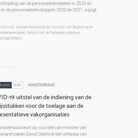
chrijding van de personeelskredieten in 2020 en
en de personeelsenveloppes 2020 en 2021, wijzigt.
Clarinval, vice-eersteminister en minister van Begroting en
btenarenzaken, belast met de Nationale Loterij en
schapsbeleid
MINISTERRAAD
N 2020
10:55
D-19: uitstel van de indiening van de
ijsstukken voor de toelage aan de
resentatieve vakorganisaties
nisterraad keurt op voorstel van minister van
enarenzaken David Clarinval een ontwerp van