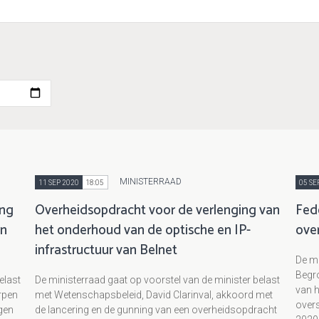
MINISTERRAAD
11 SEP 2020
18:05
05 SE
ing
Overheidsopdracht voor de verlenging van
Fede
an
het onderhoud van de optische en IP-
ove
infrastructuur van Belnet
De mi
Begro
elast
De ministerraad gaat op voorstel van de minister belast
van h
erpen
met Wetenschapsbeleid, David Clarinval, akkoord met
overs
ggen
de lancering en de gunning van een overheidsopdracht