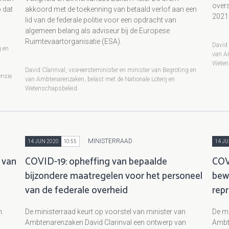
overs
 dat
akkoord met de toekenning van betaald verlof aan een
2021 
lid van de federale politie voor een opdracht van
algemeen belang als adviseur bij de Europese
Ruimtevaartorganisatie (ESA).
David 
g en
van Am
Weten
David Clarinval, vice-eersteminister en minister van Begroting en
ensie
van Ambtenarenzaken, belast met de Nationale Loterij en
Wetenschapsbeleid
MINISTERRAAD
14 JUN 2020
10:55
14 JU
 van
COVID-19: opheffing van bepaalde
COVI
bijzondere maatregelen voor het personeel
bew
van de federale overheid
rep
n
De ministerraad keurt op voorstel van minister van
De mi
Ambtenarenzaken David Clarinval een ontwerp van
Ambt