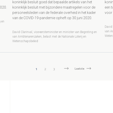
koninklijk besluit goed dat bepaalde artikels van het
konin
2020.
koninklijk besluit met bijzondere maatregelen voor de
een t
personeelsleden van de federale overheid in het kader
voor
van de COVID-19-pandemie opheft op 30 juni 2020.
g en
David 
van Am
David Clarinval, vice-eersteminister en minister van Begroting en
Weten
van Ambtenarenzaken, belast met de Nationale Loterij en
Wetenschapsbeleid
Huidige
1
Pagina
2
Pagina
3
Volgende
Volgende
Laatste
Laatste
pagina
›
pagina
pagina