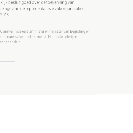
klijk besluit goed over de toekenning van
oelage aan de representatieve vakorganisaties
 2019.
Clarinval, vice-eersteminister en minister van Begroting en
btenarenzaken, belast met de Nationale Loterij en
schapsbeleid