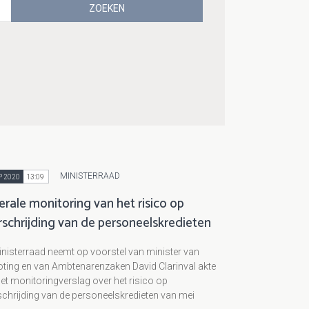
MINISTERRAAD
P 2020
13:09
rale monitoring van het risico op
rschrijding van de personeelskredieten
nisterraad neemt op voorstel van minister van
ting en van Ambtenarenzaken David Clarinval akte
et monitoringverslag over het risico op
chrijding van de personeelskredieten van mei