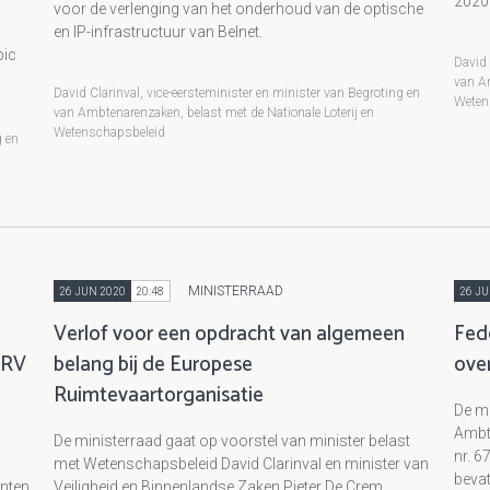
2020
voor de verlenging van het onderhoud van de optische
en IP-infrastructuur van Belnet.
pic
David 
van Am
David Clarinval, vice-eersteminister en minister van Begroting en
Weten
van Ambtenarenzaken, belast met de Nationale Loterij en
Wetenschapsbeleid
g en
MINISTERRAAD
26 JUN 2020
20:48
26 JU
Verlof voor een opdracht van algemeen
Fede
 RV
belang bij de Europese
ove
Ruimtevaartorganisatie
De mi
Ambt
De ministerraad gaat op voorstel van minister belast
nr. 6
met Wetenschapsbeleid David Clarinval en minister van
bevat
unten
Veiligheid en Binnenlandse Zaken Pieter De Crem