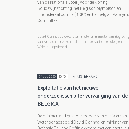
van de Nationale Loterij voor de Koning
Boudewijnstichting, het Belgisch olympisch en
interfederaal comité (BOIC) en het Belgian Paralym
Committee.
David Clarinval, vice-eersteminister en minister van Begrotin
van Ambtenarenzaken, belast met de Nationale Loterij en
Wetenschapsbeleid
MINISTERRAAD
04 JUL 2020
10:40
Exploitatie van het nieuwe
onderzoeksschip ter vervanging van de
BELGICA
De ministerraad gaat op voorstel van minister van
Wetenschapsbeleid David Clarinval en minister van
Defensie Philippe Goffin akkoord met een aantal p