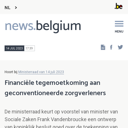
NL
news.
belgium
Main
navigation
MENU
Faceb
Tw
14 JUL 2023
17:39
Hoort bij
Ministerraad van 14 juli 2023
Financiële tegemoetkoming aan
geconventioneerde zorgverleners
De ministerraad keurt op voorstel van minister van
Sociale Zaken Frank Vandenbroucke een ontwerp
van koninklijk besluit goed over de toekenning van