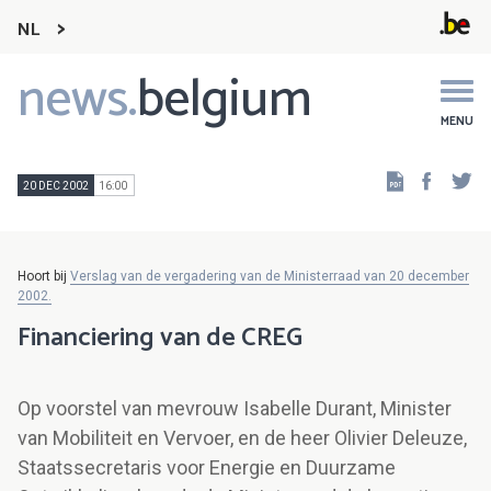
NL
news.
belgium
Main
navigation
MENU
Faceb
Tw
20 DEC 2002
16:00
Hoort bij
Verslag van de vergadering van de Ministerraad van 20 december
2002.
Financiering van de CREG
Op voorstel van mevrouw Isabelle Durant, Minister
van Mobiliteit en Vervoer, en de heer Olivier Deleuze,
Staatssecretaris voor Energie en Duurzame