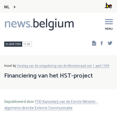
NL
news.
belgium
Main
navigation
MENU
Faceb
Tw
01 APR 1999
17:00
Hoort bij
Verslag van de vergadering van de Ministerraad van 1 april 1999
Financiering van het HST-project
Gepubliceerd door
FOD Kanselarij van de Eerste Minister -
algemene directie Externe Communicatie