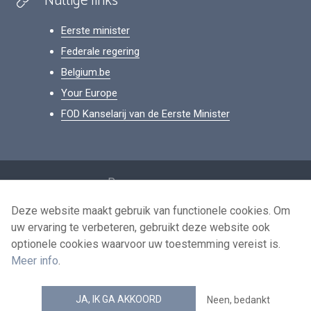
Nuttige links
Eerste minister
Federale regering
Belgium.be
Your Europe
FOD Kanselarij van de Eerste Minister
Footer
Persoonsgegevens
Voorwaarden voor het hergebruik
Deze website maakt gebruik van functionele cookies. Om
uw ervaring te verbeteren, gebruikt deze website ook
Contacteer ons
optionele cookies waarvoor uw toestemming vereist is.
Toegankelijkheid
Meer info
.
news.belgium RSS feed
JA, IK GA AKKOORD
Neen, bedankt