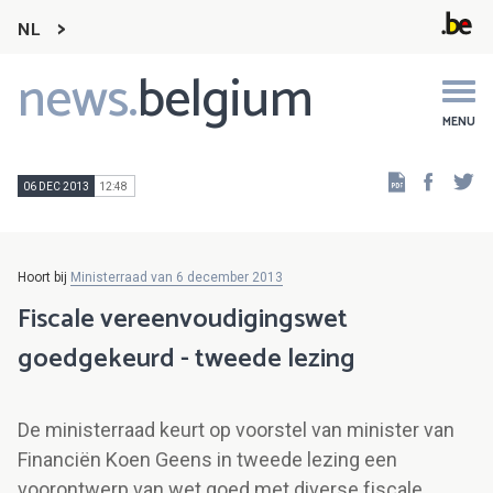
NL
news.
belgium
Main
navigation
MENU
Faceb
Tw
06 DEC 2013
12:48
Hoort bij
Ministerraad van 6 december 2013
Fiscale vereenvoudigingswet
goedgekeurd - tweede lezing
De ministerraad keurt op voorstel van minister van
Financiën Koen Geens in tweede lezing een
voorontwerp van wet goed met diverse fiscale