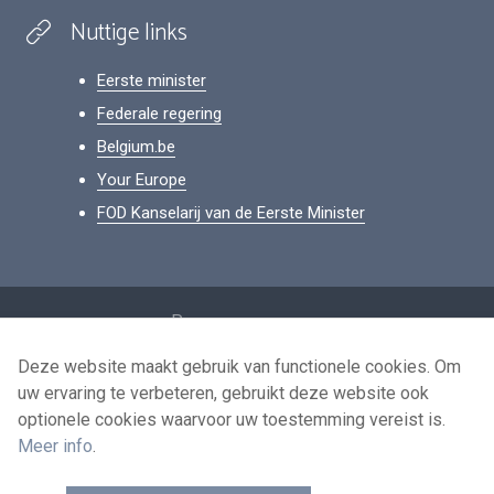
Nuttige links
Eerste minister
Federale regering
Belgium.be
Your Europe
FOD Kanselarij van de Eerste Minister
Footer
Persoonsgegevens
Voorwaarden voor het hergebruik
Deze website maakt gebruik van functionele cookies. Om
uw ervaring te verbeteren, gebruikt deze website ook
Contacteer ons
optionele cookies waarvoor uw toestemming vereist is.
Toegankelijkheid
Meer info
.