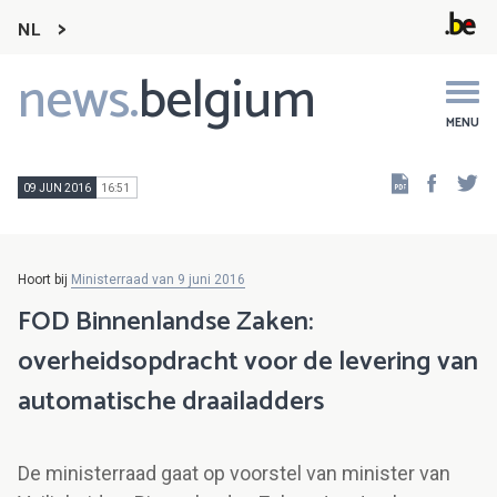
NL
news.
belgium
Main
navigation
MENU
Faceb
Tw
09 JUN 2016
16:51
Hoort bij
Ministerraad van 9 juni 2016
FOD Binnenlandse Zaken:
overheidsopdracht voor de levering van
automatische draailadders
De ministerraad gaat op voorstel van minister van