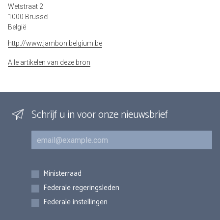
Wetstraat 2
1000 Brussel
België
http://www.jambon.belgium.be
Alle artikelen van deze bron
Schrijf u in voor onze nieuwsbrief
E-mail
Inschrijvingen
Ministerraad
Federale regeringsleden
Federale instellingen