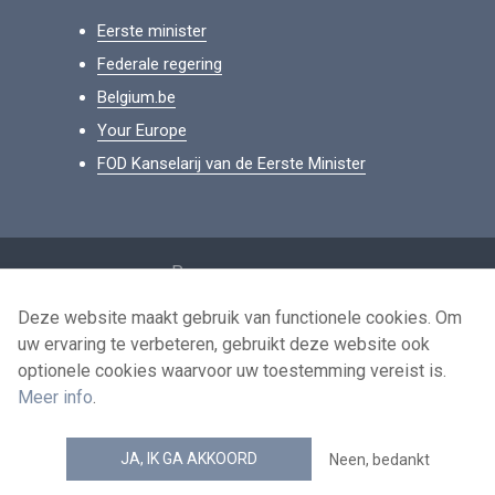
Eerste minister
Federale regering
Belgium.be
Your Europe
FOD Kanselarij van de Eerste Minister
Footer
Persoonsgegevens
Voorwaarden voor het hergebruik
Deze website maakt gebruik van functionele cookies. Om
uw ervaring te verbeteren, gebruikt deze website ook
Contacteer ons
optionele cookies waarvoor uw toestemming vereist is.
Toegankelijkheid
Meer info
.
news.belgium RSS feed
JA, IK GA AKKOORD
Neen, bedankt
© 2026 - news.belgium.be