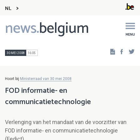
NL
news.
belgium
Main
navigation
MENU
Faceb
Tw
30 MEI 2008
16:05
Hoort bij
Ministerraad van 30 mei 2008
FOD informatie- en
communicatietechnologie
Verlenging van het mandaat van de voorzitter van
FOD informatie- en communicatietechnologie
(Fedict)