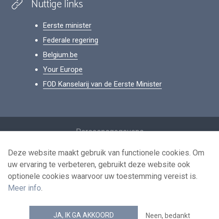
Nuttige links
Eerste minister
Federale regering
Belgium.be
Your Europe
FOD Kanselarij van de Eerste Minister
Footer
Persoonsgegevens
Voorwaarden voor het hergebruik
Deze website maakt gebruik van functionele cookies. Om
uw ervaring te verbeteren, gebruikt deze website ook
Contacteer ons
optionele cookies waarvoor uw toestemming vereist is.
Toegankelijkheid
Meer info
.
news.belgium RSS feed
JA, IK GA AKKOORD
Neen, bedankt