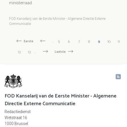
ministerraad.
FOD Kanselarij van de Eerste Minister - Algemene Directie Externe
Communicatie
Paginering
Pagina
5
Pagina
6
Pagina
7
Pagina
8
Huidige
9
Pagina
10
Pagin
11
Eerste
Eerste
Vorige
‹
…
pagina
pagina
Vorige
pagina
Pagina
12
Pagina
13
…
Volgende
Volgende
Laatste
Laatste
pagina
›
pagina
FOD Kanselarij van de Eerste Minister - Algemene
Directie Externe Communicatie
Redactiedienst
Wetstraat 16
1000 Brussel