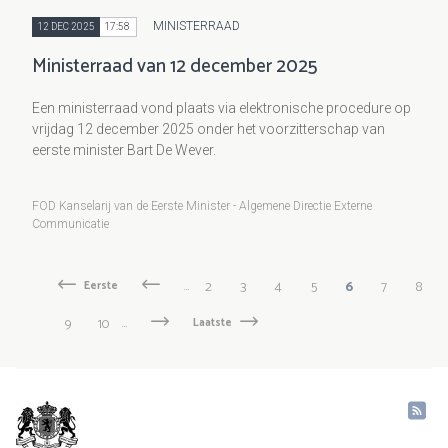
MINISTERRAAD
12 DEC 2025
17:58
Ministerraad van 12 december 2025
Een ministerraad vond plaats via elektronische procedure op
vrijdag 12 december 2025 onder het voorzitterschap van
eerste minister Bart De Wever.
FOD Kanselarij van de Eerste Minister - Algemene Directie Externe
Communicatie
Paginering
Pagina
2
Pagina
3
Pagina
4
Pagina
5
Huidige
6
Pagina
7
Pagi
8
Eerste
Eerste
Vorige
‹
…
pagina
pagina
Vorige
pagina
Pagina
9
Pagina
10
…
Volgende
Volgende
Laatste
Laatste
pagina
›
pagina