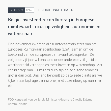
FEDERALE INSTELLINGEN
19 DEC 2025
12:52
België investeert recordbedrag in Europese
ruimtevaart: focus op veiligheid, autonomie en
wetenschap
Eind november kwamen alle ruimtevaartministers van het
Europees Ruimtevaartagentschap (ESA) samen om de
toekomst van de Europese ruimtevaart te bespreken. De
volgende vijf jaar wil ons land onder andere de veiligheid en
weerbaarheid verhogen en meer inzetten op wetenschap. Met
een bijdrage van 1,1 miljard euro zijn de Belgische ambities
groter dan ooit. Ons land behoudt zo de tweede plaats als we
kijken naar bijdrage per inwoner, met Luxemburg op nummer
één.
FOD Kanselarij van de Eerste Minister - Algemene Directie Externe
Communicatie