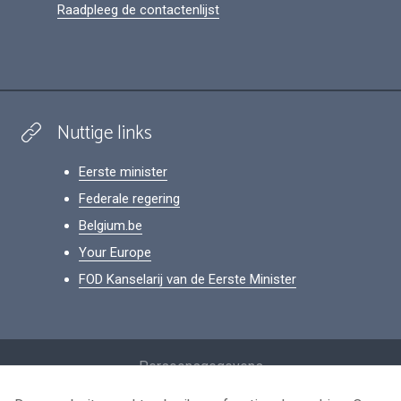
Raadpleeg de contactenlijst
Nuttige links
Eerste minister
Federale regering
Belgium.be
Your Europe
FOD Kanselarij van de Eerste Minister
Footer
Persoonsgegevens
Voorwaarden voor het hergebruik