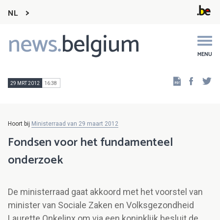
NL
news.
belgium
Main
navigation
MENU
Faceb
Tw
29 MRT 2012
16:38
Hoort bij
Ministerraad van 29 maart 2012
Fondsen voor het fundamenteel
onderzoek
De ministerraad gaat akkoord met het voorstel van
minister van Sociale Zaken en Volksgezondheid
Laurette Onkelinx om via een koninklijk besluit de