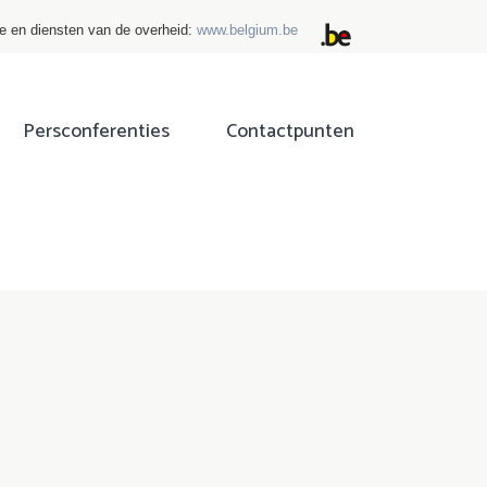
ie en diensten van de overheid:
www.belgium.be
Persconferenties
Contactpunten
ok
tter