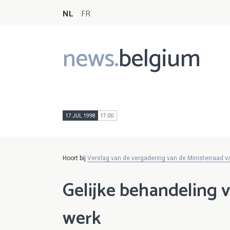
NL
FR
news.
belgium
Main
navigation
17 JUL 1998
17:00
Hoort bij
Verslag van de vergadering van de Ministerraad va
Gelijke behandeling
werk