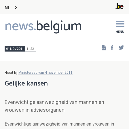
NL
news.
belgium
Main
navigation
MENU
Faceb
Tw
04 NOV 2011
11:22
Hoort bij
Ministeraad van 4 november 2011
Gelijke kansen
Evenwichtige aanwezigheid van mannen en
vrouwen in adviesorganen
Evenwichtige aanwezigheid van mannen en vrouwen in