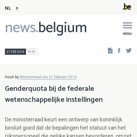
NL
news.
belgium
Main
navigation
MENU
Faceb
Tw
21 FEB 2014
19:29
Hoort bij
Ministerraad van 21 februari 2014
Genderquota bij de federale
wetenschappelijke instellingen
De ministerraad keurt een ontwerp van koninklijk
besluit goed dat de bepalingen het statuut van het
rijkspersoneel die gelijke kansen bevorderen, omzet